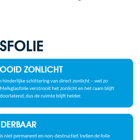
SFOLIE
ROOID ZONLICHT
 hinderlijke schittering van direct zonlicht – wel zo
lkglasfolie verstrooit het zonlicht en het raam blijft
tdoorlatend, dus de ruimte blijft helder.
JDERBAAR
s niet permanent en non-destructief. Indien de folie