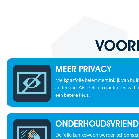
VOORD
MEER PRIVACY
Melkglasfolie belemmert inkijk van bui
andersom. Als je zicht naar buiten wilt h
een betere keus.
ONDERHOUDSVRIENDE
De folie kan gewoon worden schoongem