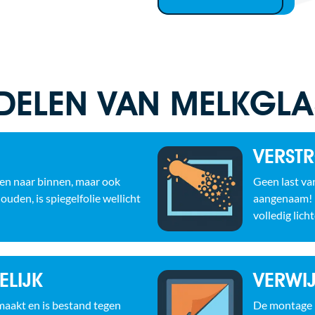
ELEN VAN MELKGLA
VERST
ten naar binnen, maar ook
Geen last van
ouden, is spiegelfolie wellicht
aangenaam! Me
volledig lich
LIJK
VERWI
aakt en is bestand tegen
De montage i