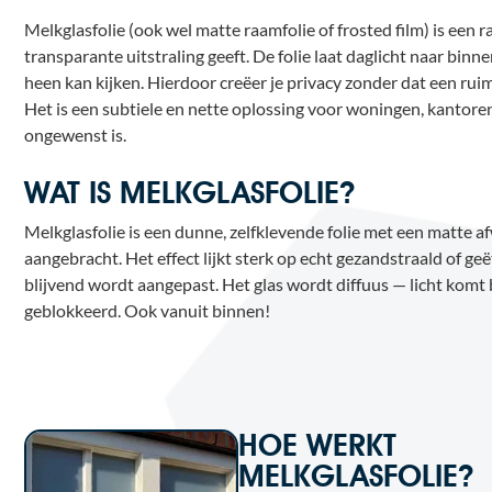
Melkglasfolie (ook wel matte raamfolie of frosted film) is een r
transparante uitstraling geeft. De folie laat daglicht naar bin
heen kan kijken. Hierdoor creëer je privacy zonder dat een rui
Het is een subtiele en nette oplossing voor woningen, kantoren
ongewenst is.
WAT IS MELKGLASFOLIE?
Melkglasfolie is een dunne, zelfklevende folie met een matte a
aangebracht. Het effect lijkt sterk op echt gezandstraald of geë
blijvend wordt aangepast. Het glas wordt diffuus — licht komt
geblokkeerd. Ook vanuit binnen!
HOE WERKT
MELKGLASFOLIE?